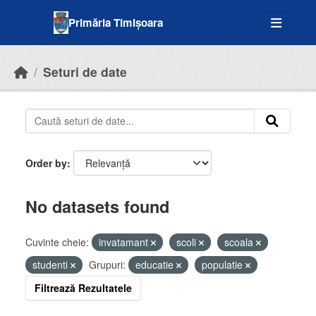
Skip to main content
Primăria Timișoara
Seturi de date
Order by
No datasets found
Cuvinte cheie:
invatamant
scoli
scoala
studenti
Grupuri:
educatie
populatie
Filtrează Rezultatele