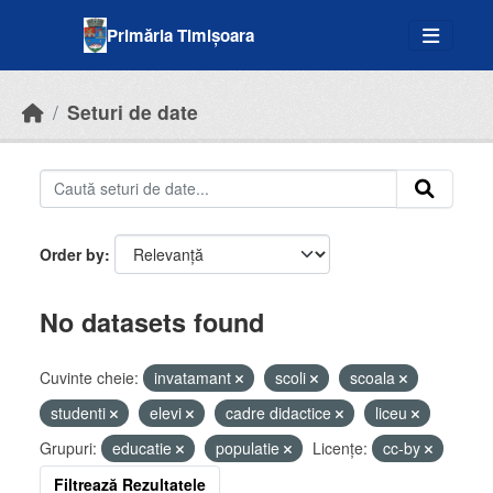
Skip to main content
Primăria Timișoara
Seturi de date
Order by
No datasets found
Cuvinte cheie:
invatamant
scoli
scoala
studenti
elevi
cadre didactice
liceu
Grupuri:
educatie
populatie
Licenţe:
cc-by
Filtrează Rezultatele