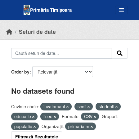
Skip to main content
Primăria Timișoara
Seturi de date
Order by
No datasets found
Cuvinte cheie:
invatamant
scoli
studenti
educatie
licee
Formate:
CSV
Grupuri:
populatie
Organizații:
primariatm
Filtrează Rezultatele