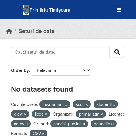
Skip to main content
Primăria Timișoara
Seturi de date
Order by
No datasets found
Cuvinte cheie:
invatamant
scoli
studenti
elevi
licee
Organizații:
primariatm
Licenţe:
cc-by
Grupuri:
servicii-publice
educatie
Formate:
CSV