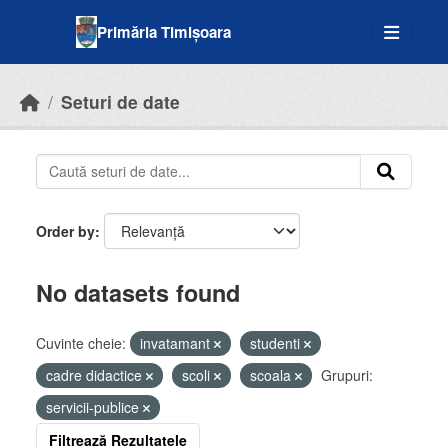
Skip to main content
Primăria Timișoara
Seturi de date
Order by
No datasets found
Cuvinte cheie:
invatamant
studenti
cadre didactice
scoli
scoala
Grupuri:
servicii-publice
Filtrează Rezultatele