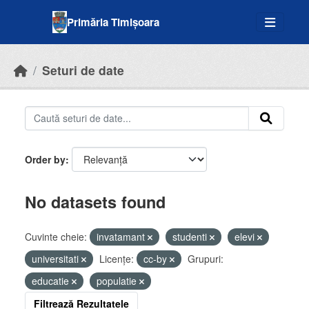
Skip to main content
Primăria Timișoara
Seturi de date
Order by
No datasets found
Cuvinte cheie:
invatamant
studenti
elevi
universitati
Licenţe:
cc-by
Grupuri:
educatie
populatie
Filtrează Rezultatele