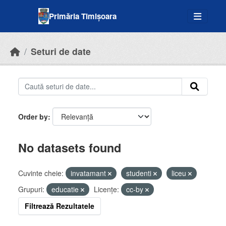
Skip to main content
Primăria Timișoara
Seturi de date
Order by
No datasets found
Cuvinte cheie:
invatamant
studenti
liceu
Grupuri:
educatie
Licenţe:
cc-by
Filtrează Rezultatele