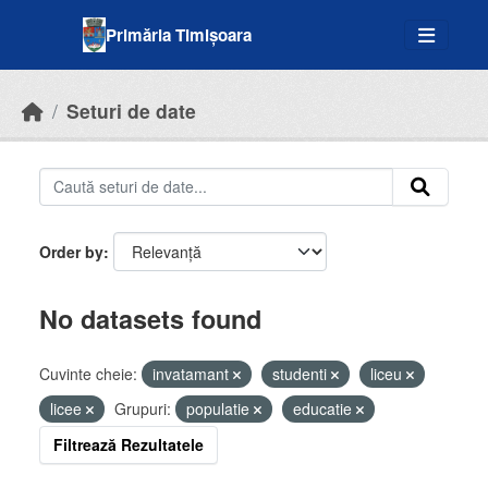
Skip to main content
Primăria Timișoara
Seturi de date
Order by
No datasets found
Cuvinte cheie:
invatamant
studenti
liceu
licee
Grupuri:
populatie
educatie
Filtrează Rezultatele