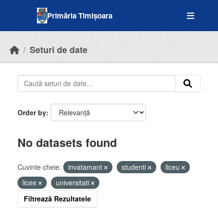
Skip to main content
Primăria Timișoara
Seturi de date
Order by
No datasets found
Cuvinte cheie:
invatamant
studenti
liceu
licee
universitati
Filtrează Rezultatele