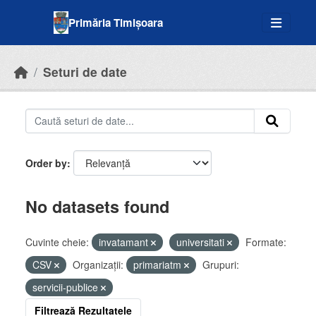
Skip to main content
Primăria Timișoara
Seturi de date
Order by
No datasets found
Cuvinte cheie:
invatamant
universitati
Formate:
CSV
Organizații:
primariatm
Grupuri:
servicii-publice
Filtrează Rezultatele