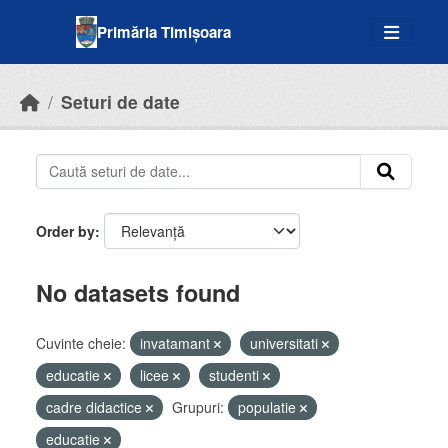
Skip to main content
Primăria Timișoara
Seturi de date
Order by
No datasets found
Cuvinte cheie:
invatamant
universitati
educatie
licee
studenti
cadre didactice
Grupuri:
populatie
educatie