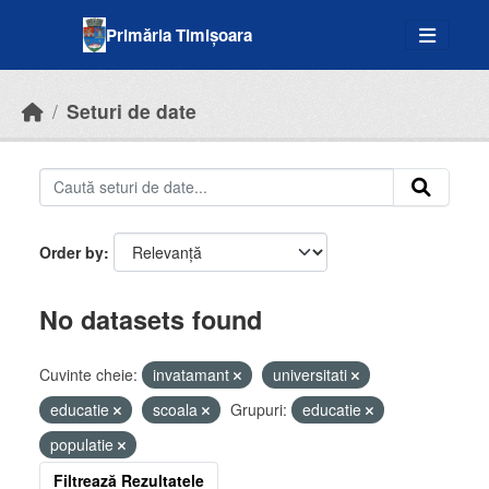
Skip to main content
Primăria Timișoara
Seturi de date
Order by
No datasets found
Cuvinte cheie:
invatamant
universitati
educatie
scoala
Grupuri:
educatie
populatie
Filtrează Rezultatele