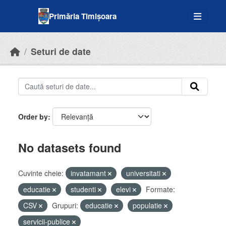
Skip to main content
Primăria Timișoara
Seturi de date
Order by
No datasets found
Cuvinte cheie:
invatamant
universitati
educatie
studenti
elevi
Formate:
CSV
Grupuri:
educatie
populatie
servicii-publice