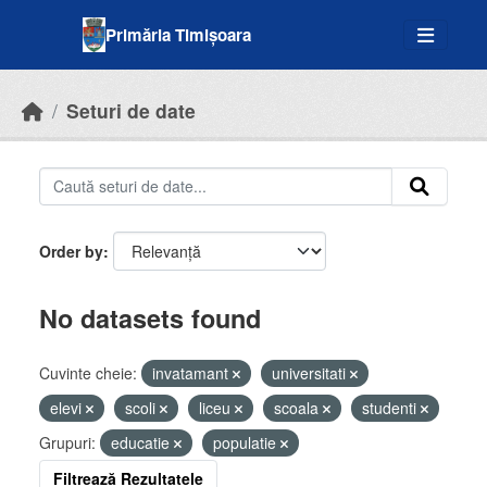
Skip to main content
Primăria Timișoara
Seturi de date
Order by
No datasets found
Cuvinte cheie:
invatamant
universitati
elevi
scoli
liceu
scoala
studenti
Grupuri:
educatie
populatie
Filtrează Rezultatele