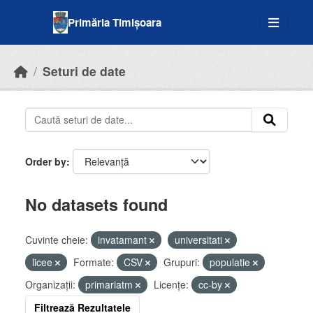
Skip to main content
Primăria Timișoara
Seturi de date
Order by
No datasets found
Cuvinte cheie:
invatamant
universitati
licee
Formate:
CSV
Grupuri:
populatie
Organizații:
primariatm
Licenţe:
cc-by
Filtrează Rezultatele