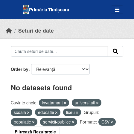
Skip to main content
Primăria Timișoara
Seturi de date
Order by
No datasets found
Cuvinte cheie:
invatamant
universitati
scoala
educatie
liceu
Grupuri:
populatie
servicii-publice
Formate:
CSV
Filtrează Rezultatele