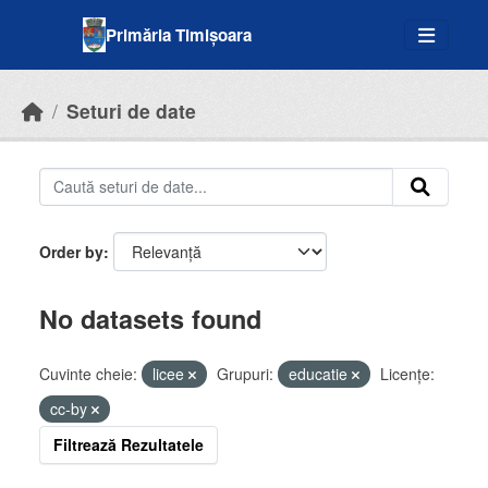
Skip to main content
Primăria Timișoara
Seturi de date
Order by
No datasets found
Cuvinte cheie:
licee
Grupuri:
educatie
Licenţe:
cc-by
Filtrează Rezultatele