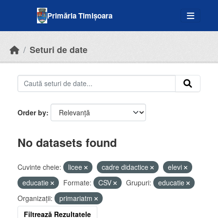
Skip to main content
Primăria Timișoara
Seturi de date
Order by
No datasets found
Cuvinte cheie:
licee
cadre didactice
elevi
educatie
Formate:
CSV
Grupuri:
educatie
Organizații:
primariatm
Filtrează Rezultatele