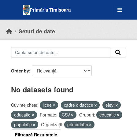
Skip to main content
Primăria Timișoara
Seturi de date
Order by
No datasets found
Cuvinte cheie:
licee
cadre didactice
elevi
educatie
Formate:
CSV
Grupuri:
educatie
populatie
Organizații:
primariatm
Filtrează Rezultatele