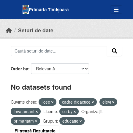
Skip to main content
Primăria Timișoara
Seturi de date
Order by
No datasets found
Cuvinte cheie:
licee
cadre didactice
elevi
invatamant
Licenţe:
cc-by
Organizații:
primariatm
Grupuri:
educatie
Filtrează Rezultatele