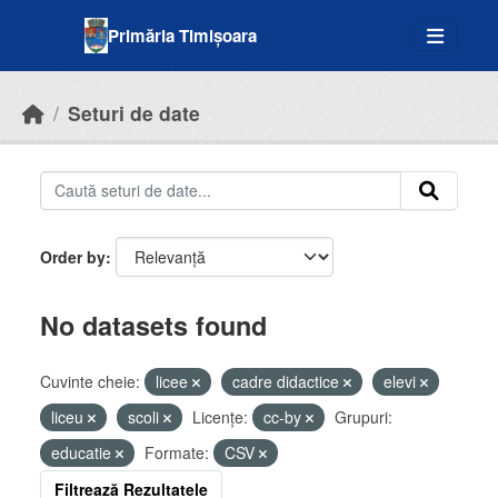
Skip to main content
Primăria Timișoara
Seturi de date
Order by
No datasets found
Cuvinte cheie:
licee
cadre didactice
elevi
liceu
scoli
Licenţe:
cc-by
Grupuri:
educatie
Formate:
CSV
Filtrează Rezultatele