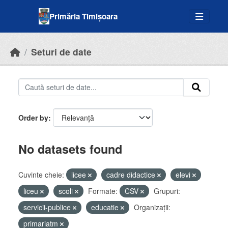
Skip to main content
Primăria Timișoara
Seturi de date
Order by
No datasets found
Cuvinte cheie:
licee
cadre didactice
elevi
liceu
scoli
Formate:
CSV
Grupuri:
servicii-publice
educatie
Organizații:
primariatm