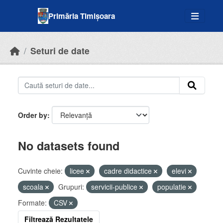
Skip to main content
Primăria Timișoara
Seturi de date
Order by
No datasets found
Cuvinte cheie:
licee
cadre didactice
elevi
scoala
Grupuri:
servicii-publice
populatie
Formate:
CSV
Filtrează Rezultatele