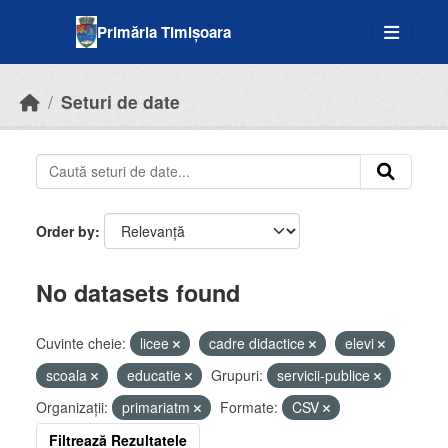
Skip to main content
Primăria Timișoara
Seturi de date
Order by
No datasets found
Cuvinte cheie:
licee
cadre didactice
elevi
scoala
educatie
Grupuri:
servicii-publice
Organizații:
primariatm
Formate:
CSV
Filtrează Rezultatele