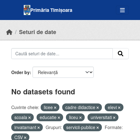
Skip to main content
Primăria Timișoara
Seturi de date
Order by
No datasets found
Cuvinte cheie:
licee
cadre didactice
elevi
scoala
educatie
liceu
universitati
invatamant
Grupuri:
servicii-publice
Formate:
CSV