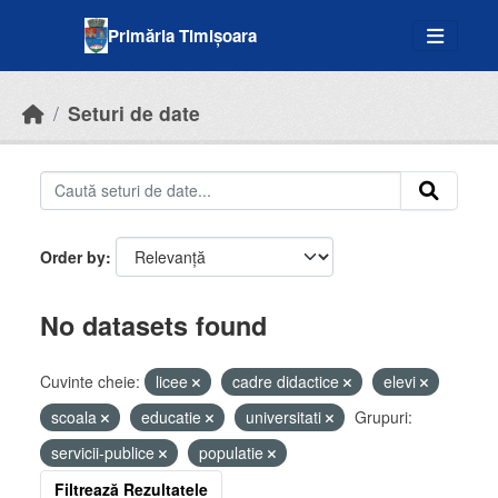
Skip to main content
Primăria Timișoara
Seturi de date
Order by
No datasets found
Cuvinte cheie:
licee
cadre didactice
elevi
scoala
educatie
universitati
Grupuri:
servicii-publice
populatie
Filtrează Rezultatele