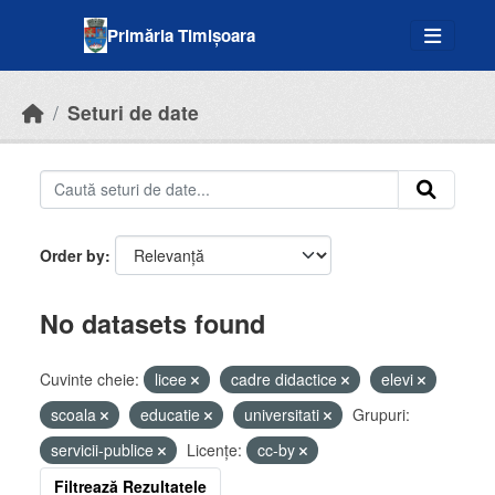
Skip to main content
Primăria Timișoara
Seturi de date
Order by
No datasets found
Cuvinte cheie:
licee
cadre didactice
elevi
scoala
educatie
universitati
Grupuri:
servicii-publice
Licenţe:
cc-by
Filtrează Rezultatele