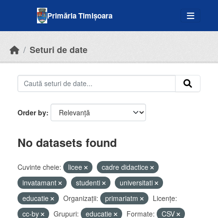
Skip to main content
Primăria Timișoara
Seturi de date
Order by
No datasets found
Cuvinte cheie:
licee
cadre didactice
invatamant
studenti
universitati
educatie
Organizații:
primariatm
Licenţe:
cc-by
Grupuri:
educatie
Formate:
CSV