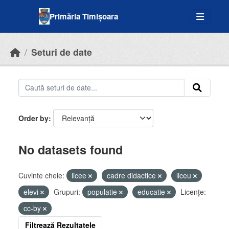
Skip to main content
Primăria Timișoara
Seturi de date
Order by
No datasets found
Cuvinte cheie:
licee
cadre didactice
liceu
elevi
Grupuri:
populatie
educatie
Licenţe:
cc-by
Filtrează Rezultatele