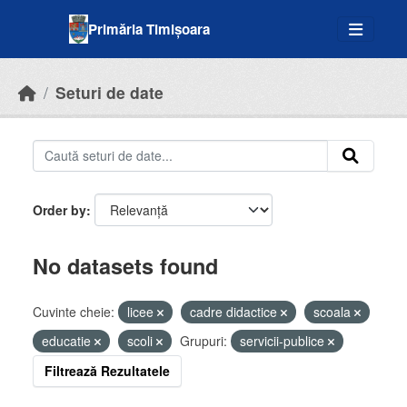
Skip to main content
Primăria Timișoara
Seturi de date
Order by
No datasets found
Cuvinte cheie:
licee
cadre didactice
scoala
educatie
scoli
Grupuri:
servicii-publice
Filtrează Rezultatele