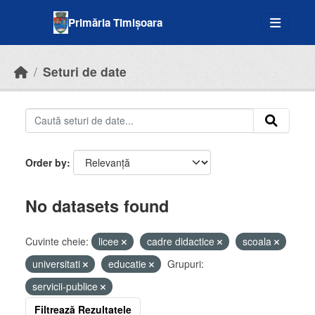
Skip to main content
Primăria Timișoara
Seturi de date
Order by
No datasets found
Cuvinte cheie:
licee
cadre didactice
scoala
universitati
educatie
Grupuri:
servicii-publice
Filtrează Rezultatele