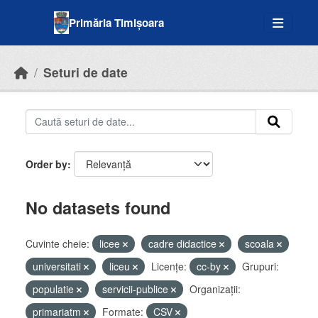
Skip to main content
Primăria Timișoara
Seturi de date
Order by
No datasets found
Cuvinte cheie:
licee
cadre didactice
scoala
universitati
liceu
Licenţe:
cc-by
Grupuri:
populatie
servicii-publice
Organizații:
primariatm
Formate:
CSV