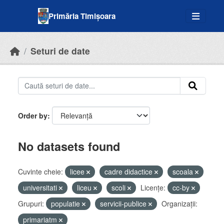
Skip to main content
Primăria Timișoara
Seturi de date
Order by
No datasets found
Cuvinte cheie:
licee
cadre didactice
scoala
universitati
liceu
scoli
Licenţe:
cc-by
Grupuri:
populatie
servicii-publice
Organizații:
primariatm