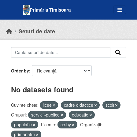
Skip to main content
Primăria Timișoara
Seturi de date
Order by
No datasets found
Cuvinte cheie:
licee
cadre didactice
scoli
Grupuri:
servicii-publice
educatie
populatie
Licenţe:
cc-by
Organizații:
primariatm