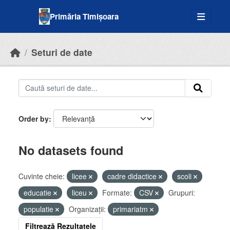
Skip to main content
Primăria Timișoara
Seturi de date
Order by
No datasets found
Cuvinte cheie:
licee
cadre didactice
scoli
educatie
liceu
Formate:
CSV
Grupuri:
populatie
Organizații:
primariatm
Filtrează Rezultatele