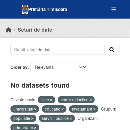
Skip to main content
Primăria Timișoara
Seturi de date
Order by
No datasets found
Cuvinte cheie:
licee
cadre didactice
universitati
educatie
invatamant
Grupuri:
populatie
servicii-publice
Organizații:
primariatm