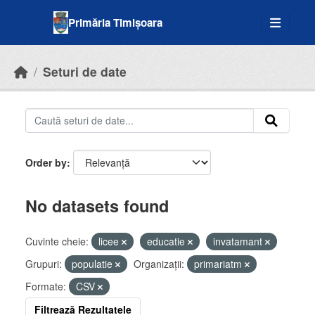
Skip to main content
Primăria Timișoara
Seturi de date
Order by
No datasets found
Cuvinte cheie:
licee
educatie
invatamant
Grupuri:
populatie
Organizații:
primariatm
Formate:
CSV
Filtrează Rezultatele