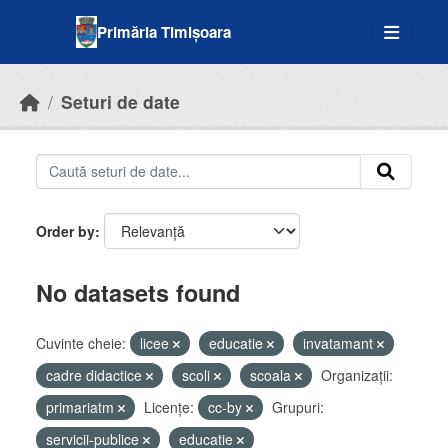
Skip to main content
Primăria Timișoara
Seturi de date
Order by
No datasets found
Cuvinte cheie:
licee
educatie
invatamant
cadre didactice
scoli
scoala
Organizații:
primariatm
Licenţe:
cc-by
Grupuri:
servicii-publice
educatie