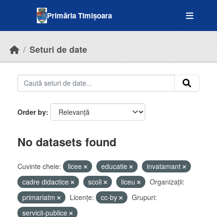
Skip to main content
Primăria Timișoara
Seturi de date
Order by
No datasets found
Cuvinte cheie:
licee
educatie
invatamant
cadre didactice
scoli
liceu
Organizații:
primariatm
Licenţe:
cc-by
Grupuri:
servicii-publice