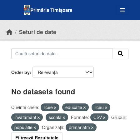
Skip to main content
Primăria Timișoara
Seturi de date
Order by
No datasets found
Cuvinte cheie:
licee
educatie
liceu
invatamant
scoala
Formate:
CSV
Grupuri:
populatie
Organizații:
primariatm
Filtrează Rezultatele