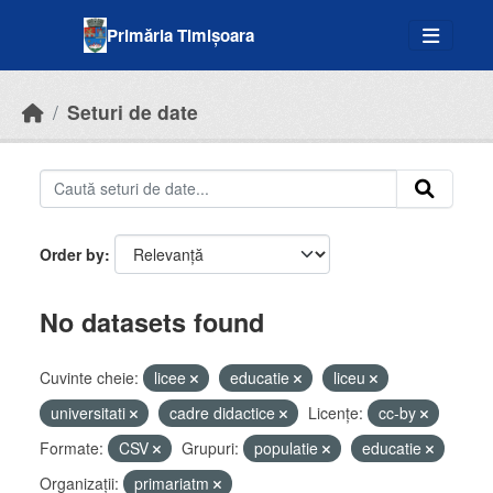
Skip to main content
Primăria Timișoara
Seturi de date
Order by
No datasets found
Cuvinte cheie:
licee
educatie
liceu
universitati
cadre didactice
Licenţe:
cc-by
Formate:
CSV
Grupuri:
populatie
educatie
Organizații:
primariatm