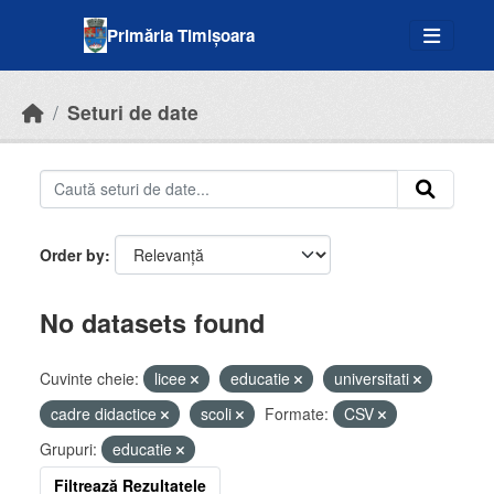
Skip to main content
Primăria Timișoara
Seturi de date
Order by
No datasets found
Cuvinte cheie:
licee
educatie
universitati
cadre didactice
scoli
Formate:
CSV
Grupuri:
educatie
Filtrează Rezultatele