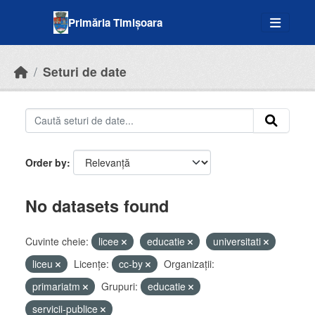
Skip to main content
Primăria Timișoara
Seturi de date
Order by
No datasets found
Cuvinte cheie:
licee
educatie
universitati
liceu
Licenţe:
cc-by
Organizații:
primariatm
Grupuri:
educatie
servicii-publice