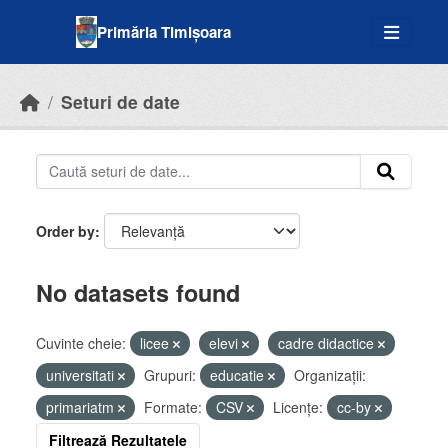
Skip to main content
Primăria Timișoara
Seturi de date
Order by
No datasets found
Cuvinte cheie:
licee
elevi
cadre didactice
universitati
Grupuri:
educatie
Organizații:
primariatm
Formate:
CSV
Licenţe:
cc-by
Filtrează Rezultatele