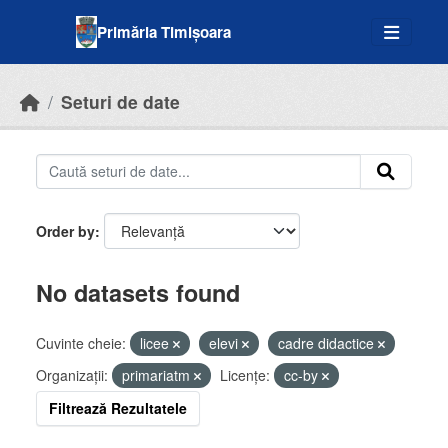
Skip to main content
Primăria Timișoara
Seturi de date
Order by
No datasets found
Cuvinte cheie:
licee
elevi
cadre didactice
Organizații:
primariatm
Licenţe:
cc-by
Filtrează Rezultatele