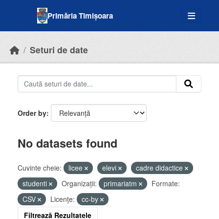
Skip to main content
Primăria Timișoara
Seturi de date
Order by
No datasets found
Cuvinte cheie:
licee
elevi
cadre didactice
studenti
Organizații:
primariatm
Formate:
CSV
Licenţe:
cc-by
Filtrează Rezultatele