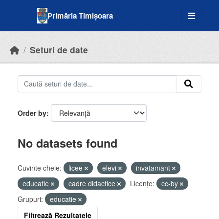
Skip to main content
Primăria Timișoara
Seturi de date
Order by
No datasets found
Cuvinte cheie:
licee
elevi
invatamant
educatie
cadre didactice
Licenţe:
cc-by
Grupuri:
educatie
Filtrează Rezultatele