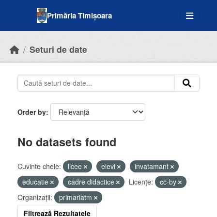
Skip to main content
Primăria Timișoara
Seturi de date
Order by
No datasets found
Cuvinte cheie:
licee
elevi
invatamant
educatie
cadre didactice
Licenţe:
cc-by
Organizații:
primariatm
Filtrează Rezultatele