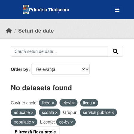
Skip to main content
Primăria Timișoara
Seturi de date
Order by
No datasets found
Cuvinte cheie:
licee
elevi
liceu
educatie
scoala
Grupuri:
servicii-publice
populatie
Licenţe:
cc-by
Filtrează Rezultatele