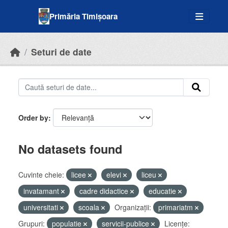
Skip to main content
Primăria Timișoara
Seturi de date
Order by
No datasets found
Cuvinte cheie:
licee
elevi
liceu
invatamant
cadre didactice
educatie
universitati
scoala
Organizații:
primariatm
Grupuri:
populatie
servicii-publice
Licenţe: